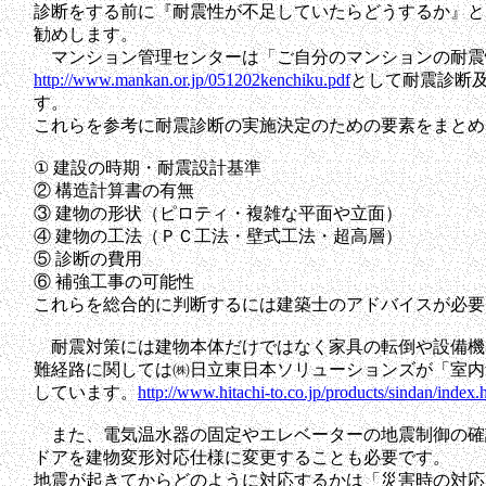
診断をする前に『耐震性が不足していたらどうするか』と
勧めします。
マンション管理センターは「ご自分のマンションの耐震
http://www.mankan.or.jp/051202kenchiku.pdf
として耐震診断
す。
これらを参考に耐震診断の実施決定のための要素をまとめ
① 建設の時期・耐震設計基準
② 構造計算書の有無
③ 建物の形状（ピロティ・複雑な平面や立面）
④ 建物の工法（ＰＣ工法・壁式工法・超高層）
⑤ 診断の費用
⑥ 補強工事の可能性
これらを総合的に判断するには建築士のアドバイスが必要
耐震対策には建物本体だけではなく家具の転倒や設備機
難経路に関しては㈱日立東日本ソリューションズが「室内
しています。
http://www.hitachi-to.co.jp/products/sindan/index.
また、電気温水器の固定やエレベーターの地震制御の確
ドアを建物変形対応仕様に変更することも必要です。
地震が起きてからどのように対応するかは「災害時の対応