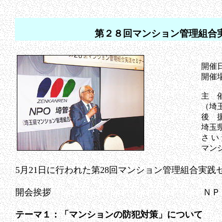
第２８回マンション管理組合
開催日
開催
主 
（埼玉
後 
埼玉県
さ い
マン
5月21日に行われた第28回マンション管理組合実
開会挨拶 ＮＰＯ 埼管ネッ
テーマ１：「マンションの防犯対策」について