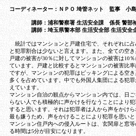
コーディネーター：ＮＰＯ 埼管ネット 監事 小島
講師：浦和警察署 生活安全課 係長 警部補 
講師：埼玉県警本部 生活安全部 生活安全企画
統計ではマンションと戸建住宅で、それぞれに占め
と犯罪割合は少ないと言
えます。また、全ての空き
戸建の被害が30％に対してマンションの被害は10
ています。戸建と比較するとマンションの被害比率
ですが、マンションの犯罪はピッキングによる空き
多くを占めています。中でも外国人集団による犯罪
えています。
マンション自治の観点からマンション内では、日ご
らない人でも積極的に声かけを行なうことにより犯
すると思います。それは犯罪者は人から声をかけら
最も嫌うため、声をかけることにより犯罪を思いと
マンション住戸内への侵入ルートは、玄関扉と窓等
る時間は5分が目安になります。