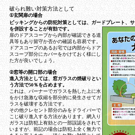
破られ難い対策方法として
①玄関扉の場合
ピッキングからの防犯対策としては、ガードプレート、サ
を併設することが有効です。
扉のドアスコープから内部が確認できる道
具等もあり留守か否かの確認も容易です。
ドアスコープのあるお宅では内部からドア
スコープ部分にカバーをかけておく様にし
た方が良いでしょう。
②窓等の開口部の場合
進入方法としては、窓ガラスの焼破りとい
う方法で50％を占めます。
これは、バーナーでガラスを熱した上に水
をかけ急激な収縮を部分的に発生させてガ
ラスを破壊する方法です。
その他クレセント部分のみをドライバーで
こじ破り進入する方法があります。網入り
ガラスは防犯上有効との一部誤認をされて
いますが、前記の場合は防犯上全く無力で