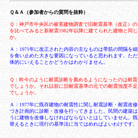
Ｑ＆Ａ（参加者からの質問を抜粋）
Ｑ：神戸市中央区の被害建物調査で旧耐震基準（改正）の19
を比べてみると新耐震1982年以降に建てられた建物と同
か。
Ａ：1971年に改正された内容の主なものは帯筋の間隔を
を食い止めた大きな要因になっていると思われます。ただ
体的にいえることかどうかはわかりません。
Ｑ：昨今のように耐震診断を薦めるようになったのは耐震
でしょうか。それ以前に旧耐震基準の元での耐震強度不足
でしょうか。
Ａ：1977年に既存建物の耐震性に関し耐震診断・耐震改
づき計画的に診断・改修を行ってきました。民間の建築は
うに建物を改修しなければならないとはしていません。既
替えるときに現行の基準法に当てはめればよいわけです。