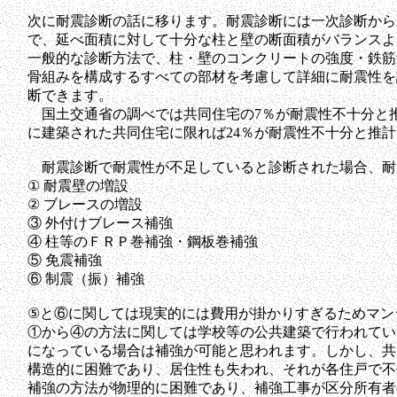
次に耐震診断の話に移ります。耐震診断には一次診断から
で、延べ面積に対して十分な柱と壁の断面積がバランスよ
一般的な診断方法で、柱・壁のコンクリートの強度・鉄筋
骨組みを構成するすべての部材を考慮して詳細に耐震性を
断できます。
国土交通省の調べでは共同住宅の7％が耐震性不十分と推
に建築された共同住宅に限れば24％が耐震性不十分と推
耐震診断で耐震性が不足していると診断された場合、耐
① 耐震壁の増設
② ブレースの増設
③ 外付けブレース補強
④ 柱等のＦＲＰ巻補強・鋼板巻補強
⑤ 免震補強
⑥ 制震（振）補強
⑤と⑥に関しては現実的には費用が掛かりすぎるためマン
①から④の方法に関しては学校等の公共建築で行われてい
になっている場合は補強が可能と思われます。しかし、共
構造的に困難であり、居住性も失われ、それが各住戸で不
補強の方法が物理的に困難であり、補強工事が区分所有者