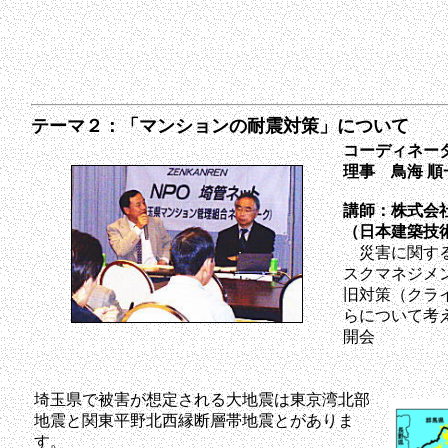
テーマ２：「マンションの耐震対策」について
コーディネー
理事 鳥海 順
講師：株式会
（日本建築技
災害に関する
スクマネジメ
旧対策（クラ
らについて考
開会
埼玉県で被害が想定される大地震は東京湾北部
地震と関東平野北西縁断層帯地震とがありま
す。