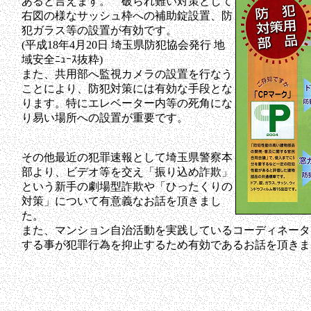
あると言えます。 破られ難い対策として
右図の様なサッシュ枠への補助錠設置、防
犯ガラス等の設置が有効です。
(平成18年4月20日 埼玉県防犯協会発行 地
域安全ﾆｭｰｽ抜粋)
また、共用部へ監視カメラの設置を行なう
ことにより、防犯対策には有効な手段とな
ります。特にエレベーター内等の死角にな
り易い場所への設置が重要です。
その他最近の犯罪速報として埼玉県警察本
部より、ビデオ等を交え「振り込め詐欺」
という新手の劇場型詐欺や「ひったくりの
対策」について有意義なお話を頂きまし
た。
また、マンション自治活動を実践しているコーディネータ
する事が犯罪行為を抑止するため有効であるお話を頂きま