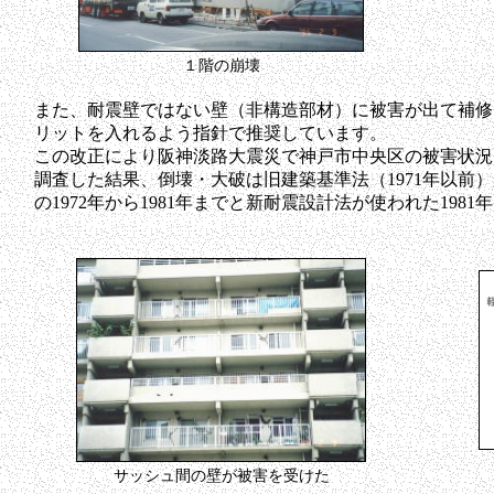
１階の崩壊
また、耐震壁ではない壁（非構造部材）に被害が出て補修
リットを入れるよう指針で推奨しています。
この改正により阪神淡路大震災で神戸市中央区の被害状況
調査した結果、倒壊・大破は旧建築基準法（1971年以前
の1972年から1981年までと新耐震設計法が使われた198
サッシュ間の壁が被害を受けた