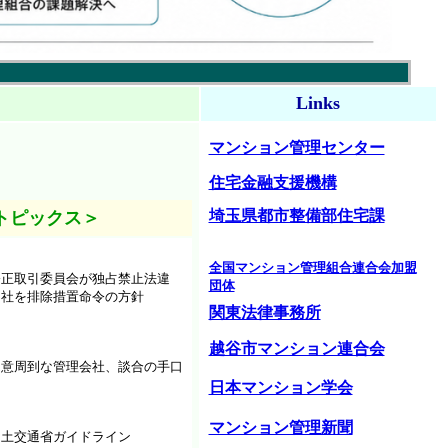
Links
マンション管理センター
住宅金融支援機構
埼玉県都市整備部住宅課
トピックス＞
全国マンション管理組合連合会加盟
公正取引委員会が独占禁止法違
団体
8社を排除措置命令の方針
関東法律事務所
越谷市マンション連合会
用意周到な管理会社、談合の手口
日本マンション学会
マンション管理新聞
国土交通省ガイドライン