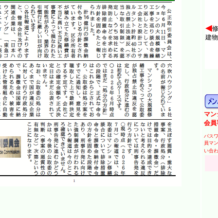
◀
建物
マン
会員
パス
員マ
い合