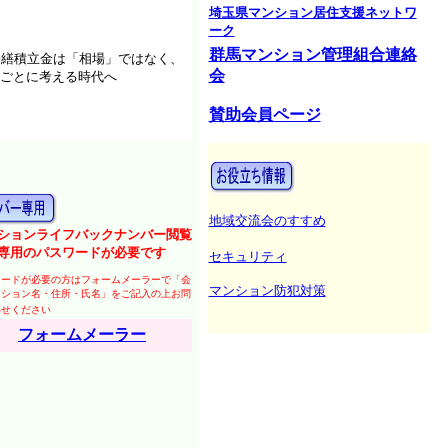
埼玉県マンション居住支援ネットワ
ーク
群馬マンション管理組合連絡
修繕積立金は「相場」ではなく、
会
ごとに考える時代へ
賛助会員ページ
地域交流会のすすめ
ションライフバックナンバー閲覧
専用のパスワードが必要です
セキュリティ
ワードが必要の方はフォームメーラーで「会
マンション防犯対策
ンション名・住所・氏名」をご記入の上お問
わせください
フォームメーラー