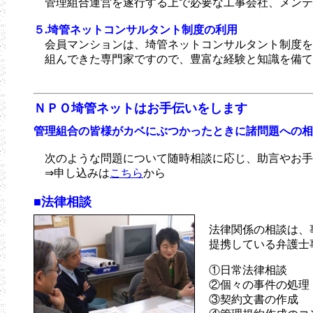
管理組合運営を遂行する上で必要な工事会社、メンテ
５.埼管ネットコンサルタント制度の利用
会員マンションは、埼管ネットコンサルタント制度を
組んできた専門家ですので、豊富な経験と知識を備て
ＮＰＯ埼管ネットはお手伝いをします
管理組合の皆様がカベにぶつかったときに諸問題への相
次のような問題について随時相談に応じ、助言やお手
⇒申し込みは
こちら
から
■
法律相談
法律関係の相談は、
提携している弁護士
①日常法律相談
②個々の事件の処理
③契約文書の作成