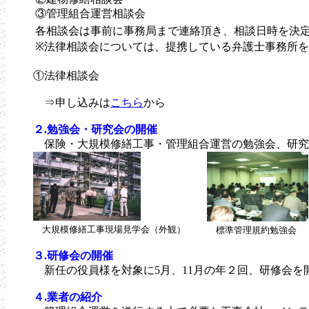
③管理組合運営相談会
各相談会は事前に事務局まで連絡頂き、相談日時を決
※法律相談会については、提携している弁護士事務所
①法律相談会
⇒申し込みは
こちら
から
２.勉強会・研究会の開催
保険・大規模修繕工事・管理組合運営の勉強会、研究
大規模修繕工事現場見学会（外観）
標準管理規約勉強会
３.研修会の開催
新任の役員様を対象に5月、11月の年２回、研修会を
４.業者の紹介