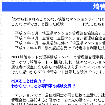
埼
｢わずらわされることのない快適なマンションライフ｣
こんなはずでは、と困った経験・・・ わたしたちも
・平成 ２年１月 埼玉県マンション管理組合協議会と
・平成 ５年９月 全管連（全国マンション管理組合連
・平成 ７年７月 会員増加に伴い『埼玉県マンション
・平成１３年４月 県の認証を受け『特定非営利活動法
NPO 埼管ネットの理事構成メンバーは 管理組合理事
皆、かつて埼管ネットへ 相談に訪れ、様々なマンショ
居住者の視点に立ち自らの経験をより多くのマンション
そんな思いからNPO 埼管ネットは活動を続けています
出来ることは自力で
わからないことは専門家や経験交流で
マンションでは、居住者同士が同じ建物で生活し、建
管理会社に委託するか否かは、その先の話です。わたし
取り組まなければなりません。 せっかく取り組むので