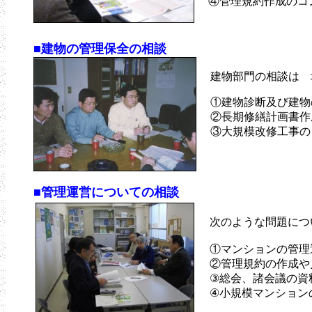
④管理規約作成のコ
■
建物の管理保全の相談
建物部門の相談は 
①建物診断及び建物
②長期修繕計画書作
③大規模改修工事の
■
管理運営についての相談
次のような問題につ
①マンションの管理
②管理規約の作成や
③総会、諸会議の資
④小規模マンション